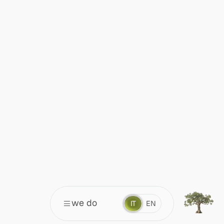
we do
IT
EN