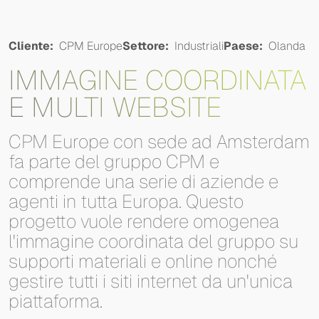
Cliente:
CPM Europe
Settore:
Industriali
Paese:
Olanda
IMMAGINE COORDINATA
E MULTI WEBSITE
CPM
Europe
con
sede
ad
Amsterdam
fa
parte
del
gruppo
CPM
e
comprende
una
serie
di
aziende
e
agenti
in
tutta
Europa.
Questo
progetto
vuole
rendere
omogenea
l'immagine
coordinata
del
gruppo
su
supporti
materiali
e
online
nonché
gestire
tutti
i
siti
internet
da
un'unica
piattaforma.