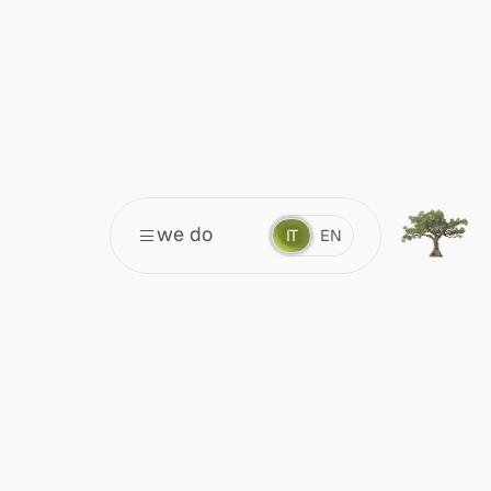
we do
IT
EN