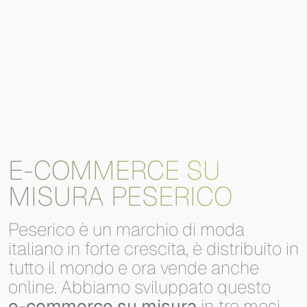
E-COMMERCE SU
MISURA PESERICO
Peserico
è
un
marchio
di
moda
italiano
in
forte
crescita,
è
distribuito
in
tutto
il
mondo
e
ora
vende
anche
online.
Abbiamo
sviluppato
questo
e-commerce
su
misura
in
tre
mesi