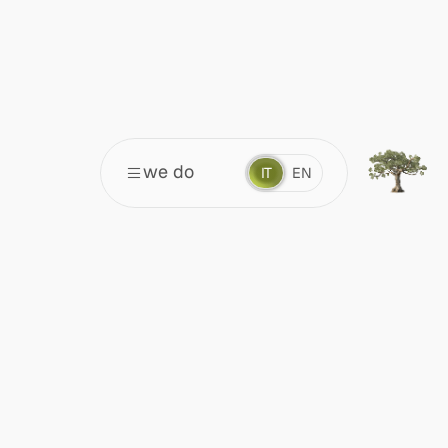
we do
IT
EN