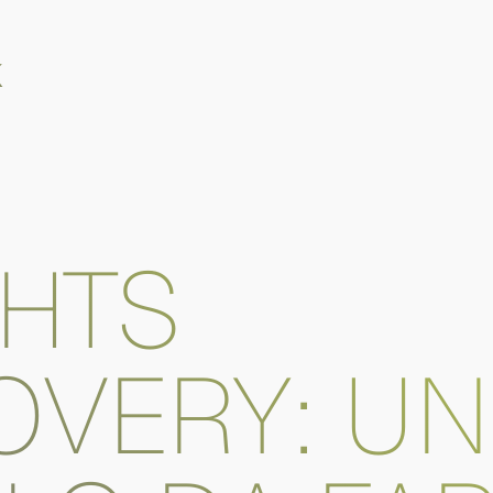
K
GHTS
OVERY: UN