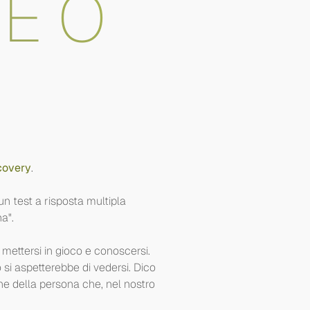
E O
covery
.
n test a risposta multipla
a".
 mettersi in gioco e conoscersi.
si aspetterebbe di vedersi. Dico
ne della persona che, nel nostro