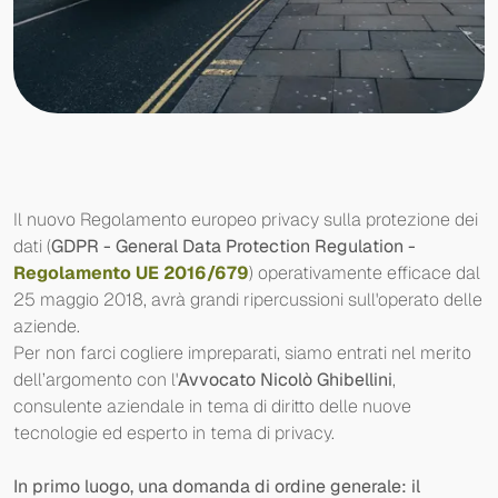
Il nuovo Regolamento europeo privacy sulla protezione dei
dati (
GDPR - General Data Protection Regulation -
Regolamento UE 2016/679
) operativamente efficace dal
25 maggio 2018, avrà grandi ripercussioni sull'operato delle
aziende.
Per non farci cogliere impreparati, siamo entrati nel merito
dell’argomento con l'
Avvocato Nicolò Ghibellini
,
consulente aziendale in tema di diritto delle nuove
tecnologie ed esperto in tema di privacy.
In primo luogo, una domanda di ordine generale: il