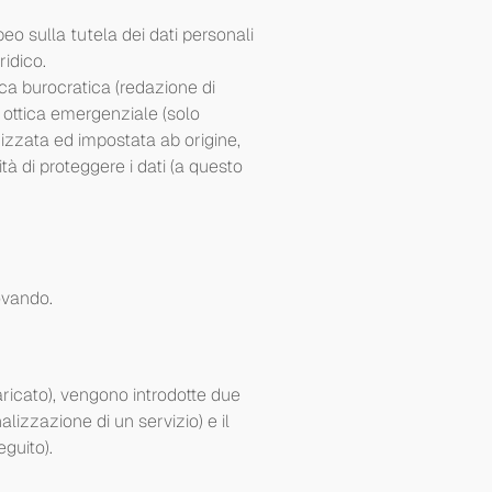
o sulla tutela dei dati personali
idico.
tica burocratica (redazione di
n ottica emergenziale (solo
izzata ed impostata ab origine,
à di proteggere i dati (a questo
ovando.
aricato), vengono introdotte due
alizzazione di un servizio) e il
eguito).