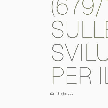
(679/
SULL
SVIL
PER 
18 min read