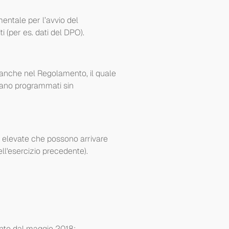
entale per l’avvio del
i (per es. dati del DPO).
 anche nel Regolamento, il quale
siano programmati sin
e elevate che possono arrivare
ll'esercizio precedente).
onto dal maggio 2018: