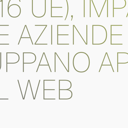
16 UE), IM
E AZIENDE
UPPANO A
IL WEB