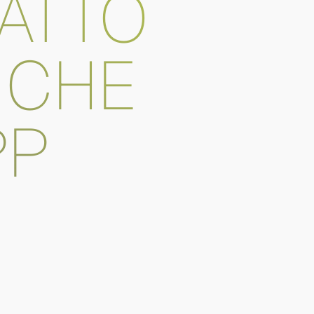
PATTO
 CHE
PP