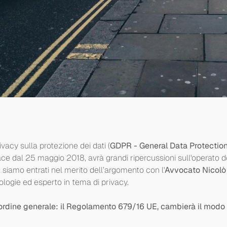
acy sulla protezione dei dati (
GDPR - General Data Protectio
ace dal 25 maggio 2018, avrà grandi ripercussioni sull'operato d
, siamo entrati nel merito dell’argomento con l'
Avvocato Nicolò 
nologie ed esperto in tema di privacy.
rdine generale: il Regolamento 679/16 UE, cambierà il modo di