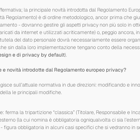
ermativa; la principale novità introdotta dal Regolamento Europe
vità Regolamento) è di ordine metodologico, ancor prima che giur
rattamento - dovranno gestire gli aspetti privacy non più solo in ot
ricati da internet e utilizzati acriticamente) o, peggio ancora, i
la tutela del dato personale dovrà necessariamente essere organ
che sin dalla loro implementazione tengano conto della necessit
sign e di privacy by default
).
he e novità introdotte dal Regolamento europeo privacy?
isce sull’attuale normativa in due direzioni: modificando e inn
ella le principali modifiche.
: ferma la tripartizione “classica” (Titolare, Responsabile e Inc
esterno (la cui nomina è obbligatoria ogniqualvolta ci sia l’estern
 figura obbligatoria in alcuni casi specifici che si vedranno in s