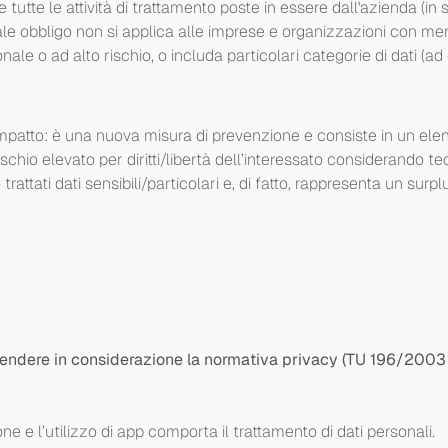
tutte le attività di trattamento poste in essere dall'azienda (in s
tale obbligo non si applica alle imprese e organizzazioni con m
ale o ad alto rischio, o includa particolari categorie di dati (ad e
mpatto: è una nuova misura di prevenzione e consiste in un elenc
chio elevato per diritti/libertà dell’interessato considerando tec
attati dati sensibili/particolari e, di fatto, rappresenta un surp
rendere in considerazione la normativa privacy (TU 196/200
ne e l’utilizzo di app comporta il trattamento di dati personali.