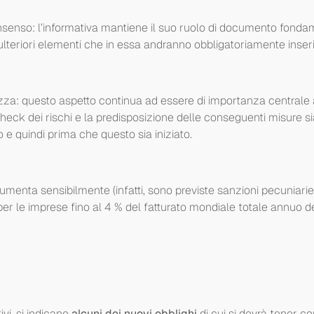
nsenso: l’informativa mantiene il suo ruolo di documento fondam
 ulteriori elementi che in essa andranno obbligatoriamente inserit
rezza: questo aspetto continua ad essere di importanza centrale
l check dei rischi e la predisposizione delle conseguenti misure 
 e quindi prima che questo sia iniziato.
umenta sensibilmente (infatti, sono previste sanzioni pecuniari
per le imprese fino al 4 % del fatturato mondiale totale annuo de
vi, si indicano
alcuni dei nuovi obblighi
di cui si dovrà tener c