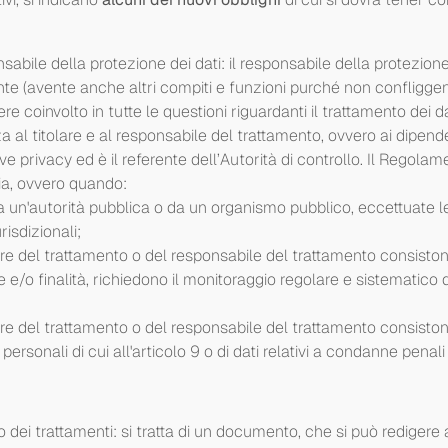
bile della protezione dei dati: il responsabile della protezione 
e (avente anche altri compiti e funzioni purché non confliggent
e coinvolto in tutte le questioni riguardanti il trattamento dei da
a al titolare e al responsabile del trattamento, ovvero ai dipend
privacy ed è il referente dell’Autorità di controllo. Il Regolamen
ia, ovvero quando:
 da un'autorità pubblica o da un organismo pubblico, eccettuate l
risdizionali;
itolare del trattamento o del responsabile del trattamento consisto
 e/o finalità, richiedono il monitoraggio regolare e sistematico d
itolare del trattamento o del responsabile del trattamento consisto
 personali di cui all'articolo 9 o di dati relativi a condanne penali e
 dei trattamenti: si tratta di un documento, che si può redigere 