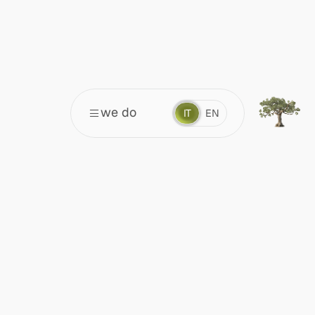
we do
IT
EN